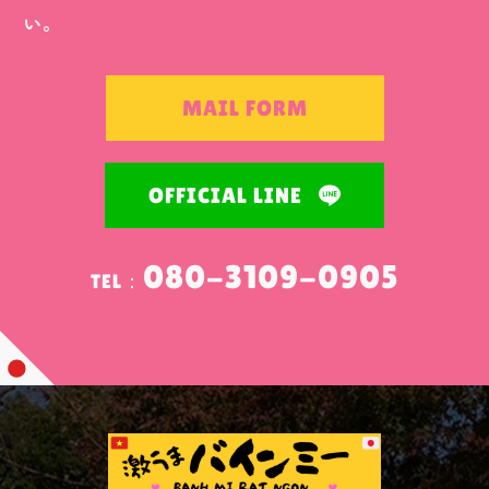
い。
MAIL FORM
OFFICIAL LINE
080-3109-0905
TEL：