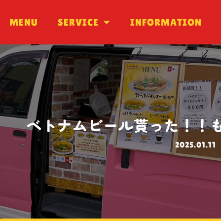
MENU
MENU
SERVICE
SERVICE
INFORMATION
INFORMATION
ベトナムビール貰った！！
2025.01.11