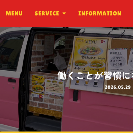
MENU
MENU
SERVICE
SERVICE
INFORMATION
INFORMATION
働くことが習慣に
2026.05.29