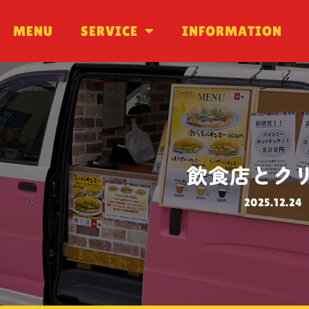
MENU
MENU
SERVICE
SERVICE
INFORMATION
INFORMATION
飲食店とク
2025.12.24