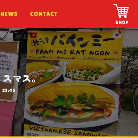
NEWS
NEWS
CONTACT
CONTACT
SHOP
リスマス。
23:45